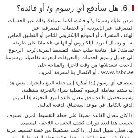
6. هل سأدفع أي رسوم و/ أو فائدة؟
فرض عليك رسومًا و/أو فائدة، لكننا سنبلغك بذلك عبر الخدمات
المصرفية عبر الإنترنت، أو الخدمات المصرفية عبر
الهاتف المتحرك، أو الموقع الإلكتروني للتاجر أو التطبيق الخاص
به، أو رسائل البريد الإلكتروني أو الهاتف )اعتمادًا على طريقة
تقدمك(، قبل متابعة طلب خطة التقسيط المرنة. يُرجى الرجوع
إلى جدول رسوم الخدمات والتعريفات لمعرفة تفاصيلنا ورسومنا
الأحدث )بتعديلاتها
من وقت لآخر(، والمتاحة على
www.hsbc.ae ، أو الاتصال بنا لمعرفة المزيد.
ستضاف أي رسوم )إذا أمكن( إلى خطة البيع بالتجزئة. يعني هذا
أنه ستتم معاملة الرسوم كعملية شراء بالتجزئة منتظمة،
وسيتم
تحصيل فائدة وفق معدل فائدة البيع بالتجزئة إذا لم يتم
الدفع بالكامل في موعد استحقاق الدفعة التالية.
إذا كان معدل الفائدة مطبقًا على خطة التقسيط المرن، فسوف
نحتسب هذا لعدد دورات كشف الحساب اللاحقة المعتمدة
لها. فعلى سبيل المثال، إذا كنت مستفيدًا من خطة تقسيط مرنة
لمدة 6 أشهر، فحينها يُطبق معدل فائدة خطة التقسيط المرنة