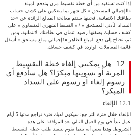
إذا كنت تستفيد من أي خطة تقسيط مرن وتدفع المبلغ
«الإجمالي المستحق » كل شهر بما ينعكس على كشف حساب
بطاقتك الائتمانية، فحينها ستتم معالجة المبالغ الزائدة عن «حد
السداد الأدنى المستحق « / » القسط الشهري المتساوي » على
كشف حسابك بصفتها رصيد ائتمان في بطاقتك الائتمانية. ومن
ثم، تحتاج إلى دفع المبلغ الظاهر «كإجمالي مبلغ مستحق » أسفل
قائمة المعاملات
الواردة في كشف حسابك.
12. هل يمكنني إلغاء خطة التقسيط
المرنة أو تسويتها مبكرًا؟ هل سأدفع أي
رسوم إلغاء أو رسوم على السداد
المبكر؟
12.1 الإلغاء
الإلغاء خلال فترة التراجع: سيكون لديك فترة تراجع مدتها 5 أيام
عمل تبدأ في يوم العمل التالي بعد الموافقة على هذه
الشروط. وهذا يعني أنه بينما نقوم بتنفيذ طلب خطة التقسيط