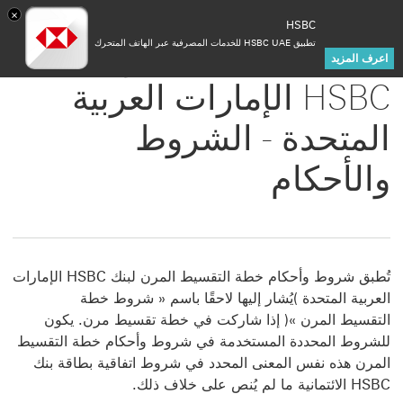
×
HSBC
تطبيق HSBC UAE للخدمات المصرفية عبر الهاتف المتحرك
‏‫خطة التقسيط المرن لبنك
اعرف المزيد
HSBC الإمارات العربية
المتحدة - ‏‫الشروط
والأحكام‬
تُطبق شروط وأحكام خطة التقسيط المرن لبنك HSBC الإمارات
العربية المتحدة )يُشار إليها لاحقًا باسم « شروط خطة
التقسيط المرن »( إذا شاركت في خطة تقسيط مرن. يكون
للشروط المحددة المستخدمة في شروط وأحكام خطة التقسيط
المرن هذه نفس
المعنى المحدد في شروط اتفاقية بطاقة بنك
HSBC الائتمانية ما لم يُنص على خلاف ذلك.