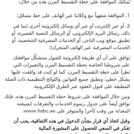
يُمكنك الموافقة على خطة التقسيط المرن هذه من خلال:
الموافقة شفهياً مع وكلائنا عبر الهاتف على خط مسجّل؛
أو عبر الإنترنت أو عبر أي وسائل إلكترونية أخرى )بما في
ذلك، رسائل البريد الإلكتروني، أو الرسائل النصية القصيرة، أو
تطبيق موقع ويب التاجر، أو الخدمات المصرفية الشخصية، أو
الخدمات المصرفية عبر الهاتف المتحرك(؛
توافق على أن أي طريقة إلكترونية للقبول ستشكِّل موافقتك
على شروطنا الخاصة بخطة التقسيط المرن والتغييرات التي
تطرأ على خطة التقسيط المرن، كما لو كنت قد وافقت عليها
بشكل خطي، وتطبق جميع القوانين واللوائح التنظيمية ذات الصلة
المطبقة على
قبول العقود عبر الطرق الإلكترونية.
ومن خلال الموافقة على شروط خطة التقسيط المرن هذه، فإنك
توافق أيضاً على جدول رسوم الخدمات والتعرفات )بصيغته
المعدلة من وقت لآخر( والمتوفر على www.hsbc.ae.
وقبل اتخاذ أي قرار بشأن الدخول في هذه الاتفاقية، يجب أن
تفكر في السعي للحصول على المشورة المالية