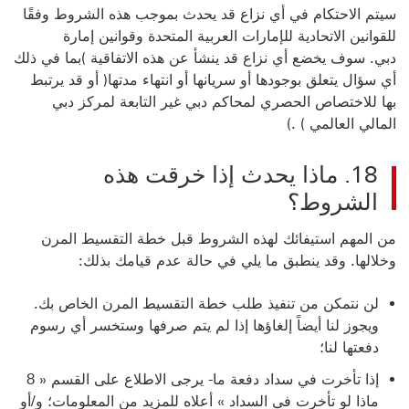
سيتم الاحتكام في أي نزاع قد يحدث بموجب هذه الشروط وفقًا
للقوانين الاتحادية للإمارات العربية المتحدة وقوانين إمارة
دبي. سوف يخضع أي نزاع قد ينشأ عن هذه الاتفاقية )بما في ذلك
أي سؤال يتعلق بوجودها أو سريانها أو انتهاء مدتها( أو قد يرتبط
بها
للاختصاص الحصري لمحاكم دبي غير التابعة لمركز دبي
المالي العالمي ) .)
18. ماذا يحدث إذا خرقت هذه
الشروط؟
من المهم استيفائك لهذه الشروط قبل خطة التقسيط المرن
وخلالها. وقد ينطبق ما يلي في حالة عدم قيامك بذلك:
لن نتمكن من تنفيذ طلب خطة التقسيط المرن الخاص بك.
ويجوز لنا أيضاً إلغاؤها إذا لم يتم صرفها وستخسر أي رسوم
دفعتها لنا؛
إذا تأخرت في سداد دفعة ما- يرجى الاطلاع على القسم « 8
ماذا لو تأخرت في السداد » أعلاه للمزيد من المعلومات؛ و/أو