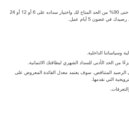
يمكنك تقديم طلب لتحويل مبلغ 1000 درهم إماراتي بحد أدنى حتى 90% من الحد المتاح لك واختيار سداده على 6 أو 12 أو 24
ة وسياساتنا الداخلية.
ًا من الحد الأدنى للسداد الشهري لبطاقتك الائتمانية.
ئوية سنوي ثابت - من 0.00% إلى 29.88% على الرصيد المتناقص. سوف يعتمد معدل الفائدة المعروض على
ويجية التي نقدمها.
التعرفات.
حويل الرصيد‏ (PDF‏، 90 كيلو بايت) رابط التنزيل
ول رسوم الخدمات والتعرفات (PDF،‏ 1.6 ميجا بايت) رابط التنزيل