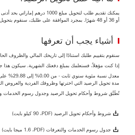
أو 36 أو 48 شهرًا.‬ بمجرد الموافقة على طلبك، سنقوم بتحويل رصيدك في غضون 5 أيام عمل.
أشياء يجب أن تعرفها
سنقوم بتقييم طلبك استنادًا إلى تاريخك المالي والظروف الحالي‬
إذا كنت مؤهلاً، فسنعلمك بمبلغ دفعتك الشهرية. سيكون هذا جزء
معدل نسبة م
مدة تحويل الرصيد التي اخترتها وظروفك الفردية والعروض التر
تُطَبَّق شروط وأحكام تحويل الرصيد وجدول رسوم الخدمات و
شروط وأحكام ت
شروط وأحكام تحويل الرصيد‏ (PDF‏، 90 كيلو بايت)
جد
جدول رسوم الخدمات والتعرفات (PDF،‏ 1.6 ميجا بايت)