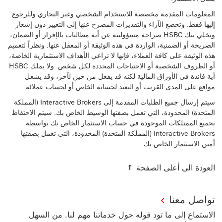
المعلومات المقدمة مخصصة للاستخدام الشخصي وغير التجاري وللرجوع
إليها فقط. وتخضع الآراء والتقديرات المصرح عنها إلى التغيير دون إشعار
ويخلي بنك HSBC صراحة مسؤوليته عن أية مطالبات بالإقرار أو الضمان،
الصريحة أو الضمنية، الواردة في هذه الوثيقة أو المغفل عنها. ونظراً لتعميم
هذه الوثيقة على كافة العملاء، فإنها لا تراعي الأهداف الاستثمارية الخاصة،
أو الظروف الشخصية أو الاحتياجات المحددة لكل شخص. ولا يملك HSBC
أية فائدة في الأوراق المالية لكنه قد يفعل من حين لآخر، وقد يشغل
مواقع على المدى القريب أو البعيد لحسابه الخاص أو لحساب عملائه.
سيتم إرسال جميع الطلبات المقدمة إلى Interactive Brokers (المملكة
المتحدة) المحدودة، التي تعمل بصفتها الوسيط الخاص بك. سيتم الاحتفاظ
بجميع الممتلكات الموجودة في حساب الاستثمار الخاص بك بواسطة
Interactive Brokers (المملكة المتحدة) المحدودة، التي تعمل بصفتها
العودة الى أعلى الصفحة
تواصل معنا
الاستماع إلى ما تود قوله حول خدماتنا مهم لنا. من السهل