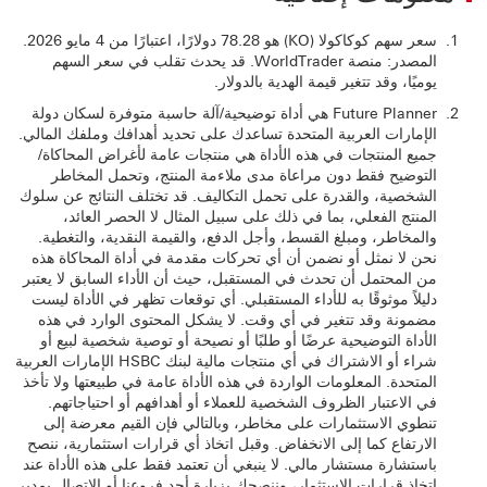
سعر سهم كوكاكولا (KO) هو 78.28 دولارًا، اعتبارًا من 4 مايو 2026.
المصدر: منصة WorldTrader. قد يحدث تقلب في سعر السهم
يوميًا، وقد تتغير قيمة الهدية بالدولار.
Future Planner هي أداة توضيحية/آلة حاسبة متوفرة لسكان دولة
الإمارات العربية المتحدة تساعدك على تحديد أهدافك وملفك المالي.
جميع المنتجات في هذه الأداة هي منتجات عامة لأغراض المحاكاة/
التوضيح فقط دون مراعاة مدى ملاءمة المنتج، وتحمل المخاطر
الشخصية، والقدرة على تحمل التكاليف. قد تختلف النتائج عن سلوك
المنتج الفعلي، بما في ذلك على سبيل المثال لا الحصر العائد،
والمخاطر، ومبلغ القسط، وأجل الدفع، والقيمة النقدية، والتغطية.
نحن لا نمثل أو نضمن أن أي تحركات مقدمة في أداة المحاكاة هذه
من المحتمل أن تحدث في المستقبل، حيث أن الأداء السابق لا يعتبر
دليلاً موثوقًا به للأداء المستقبلي. أي توقعات تظهر في الأداة ليست
مضمونة وقد تتغير في أي وقت. لا يشكل المحتوى الوارد في هذه
الأداة التوضيحية عرضًا أو طلبًا أو نصيحة أو توصية شخصية لبيع أو
شراء أو الاشتراك في أي منتجات مالية لبنك HSBC الإمارات العربية
المتحدة. المعلومات الواردة في هذه الأداة عامة في طبيعتها ولا تأخذ
في الاعتبار الظروف الشخصية للعملاء أو أهدافهم أو احتياجاتهم.
تنطوي الاستثمارات على مخاطر، وبالتالي فإن القيم معرضة إلى
الارتفاع كما إلى الانخفاض. وقبل اتخاذ أي قرارات استثمارية، ننصح
باستشارة مستشار مالي. لا ينبغي أن تعتمد فقط على هذه الأداة عند
اتخاذ قرارات الاستثمار، وننصحك بزيارة أحد فروعنا أو الاتصال بمدير