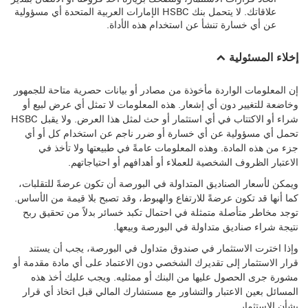
علاقاتك. لا يتحمل بنك HSBC الإمارات العربية المتحدة أي مسؤولية
عن أي خسارة تنشأ عن استخدام هذه الأداة.
إخلاء المسئولية
إن المعلومات الواردة مأخوذة من مصادر أو بيانات حصرية متاحة للجمهور
وخاضعة للتغيير دون أي إشعار. هذه المعلومات لا تمثل أي عرض لبيع أو
شراء أو الاكتتاب في أي استثمار أو حث لمثل هذا العرض. ولا يقبل HSBC
تحمل أي مسؤولية عن أي خسارة أو ضرر ناجم عن استخدام كل أو أي
جزء من هذه المادة. وهذه المعلومات عامةً في طبيعتها ولا تأخذ في
الاعتبار الظروف الشخصية للعملاء أو أهدافهم أو احتياجاتهم.
ويمكن لأسعار الصناديق المتداولة في البورصة أن تكون عرضةً للتقلبات،
كما أنها قد تكون عرضةً للارتفاع والهبوط، وقد تصبح بلا قيمة من الأساس.
توجد مخاطر متأصلة متمثلة في احتمال تكبد خسائر بدلاً من تحقيق ربح
نتيجة شراء صناديق متداولة في البورصة وبيعها.
وإذا اخترت الاستثمار في صندوق متداول في البورصة، يجب أن يستند
قرار الاستثمار إلى تقديرك الشخصي دون الاعتماد على أي مادة مقدمة أو
مشورة جرى الحصول عليها من البنك أو ممثليه. ويجب عليك أخذ هذه
المسائل بعين الاعتبار والتشاور مع مستشارك المالي قبل اتخاذ أي قرار
بشأن الاستثمار.