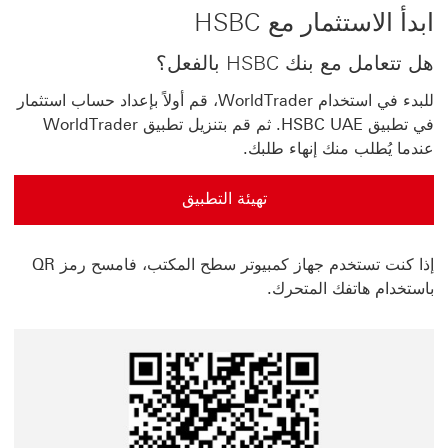
ابدأ الاستثمار مع HSBC
هل تتعامل مع بنك HSBC بالفعل؟
للبدء في استخدام WorldTrader، قم أولاً بإعداد حساب استثمار
في تطبيق HSBC UAE. ثم قم بتنزيل تطبيق WorldTrader
عندما يُطلب منك إنهاء طلبك.
تهيئة التطبيق
تهيئة التطبيق سيتم فتح هذا الرابط في نفس النافذة
إذا كنت تستخدم جهاز كمبيوتر سطح المكتب، فامسح رمز QR
باستخدام هاتفك المتحرك.