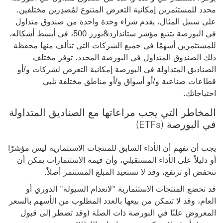
محدد للمستثمرين إمكانية التعرض المتنوع لمُصدِرين مختلفين.
‏‫على سبيل المثال، يقدم شراء وحدة واحدة من صندوق متداول
في البورصة يتتبع مؤشر ستاندارد&بورز 500، في أبسط أشكاله،
للمستثمرين أسهمًا في جميع الشركات التي تتألف منها محفظة
ذلك الصندوق المتداول في البورصة المحدد. توفر مختلف
الصناديق المتداولة في البورصة إمكانية التعرض لشركات و/أو
قطاعات صناعية و/أو أسواق و/أو مناطق مختلفة تلبي
احتياجاتك.
المخاطر التي يجب مراعاتها مع الصناديق المتداولة
في البورصة (ETFs)
يجب أن تفهم أن الأداء السابق للمنتجات الاستثمارية ليس مؤشرًا
أو دليلاً على الأداء المستقبلي، وأن قيمة الاستثمارات يمكن أن
تنخفض أو ترتفع، وقد لا تستعيد المبلغ المستثمر أصلاً.
قد تخضع المنتجات الاستثمارية "لانعدام السيولة" الدوري أو
العام، وقد لا تتمكن من بيعها بالعدد المطلوب من الأسهم بالسعر
المعروض علنًا في البورصة ذات الصلة (وقد تضطر إلى قبول