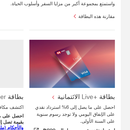
واستمتع بمجموعة أكبر من مزايا السفر وأسلوب الحياة.
مقارنة هذه البطاقة
بطاقة +Live الائتمانية
بطاقة Premier الائتمانية
احصل على ما يصل إلى 6% استرداد نقدي
اكتشف مكافآت premium ومزاي
على الإنفاق اليومي ولا توجد رسوم سنوية
على السنة الأولى.
بقيمة تصل إلى 50
والأحكام (ملف F
Dirham