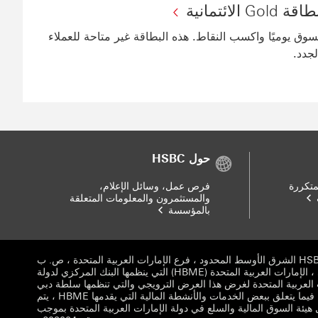
اقة Gold الائتمانية
سوق يوميًا واكسب النقاط. هذه البطاقة غير متاحة للعملاء
لجدد.
حول HSBC
متكررة
فرص عمل، وسائل الإعلام،
والمستثمرون والمعلومات المتعلقة
بالمؤسسة
© 2026. بنك HSBC الشرق الأوسط المحدود ، فرع الإمارات العربية المتحدة ، ص. ب
. 66 ، دبي ، الإمارات العربية المتحدة (HBME) التي ينظمها البنك المركزي لدولة
 العربية المتحدة لغرض هذا العرض الترويجي والتي تنظمها سلطة دبي
للخدمات المالية. فيما يتعلق ببعض الخدمات والأنشطة المالية التي يقدمها HBME ، يتم
هيئة السوق المالية والسلع في دولة الإمارات العربية المتحدة بموجب