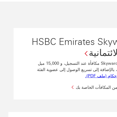
HSBC Emirates Skywards
احصل على 10,000 ميل Skywards مكافأة عند التسجيل، و 15,000 ميل
رحيبية، بالإضافة إلى تسريع الوصول إلى عضوية الفئة
تطبق الشروط والأحكام (ملف PDF). سيتم فتح هذا الرابط في نافذة جديدة
م (ملف PDF).
من المكافآت الخاصة بك