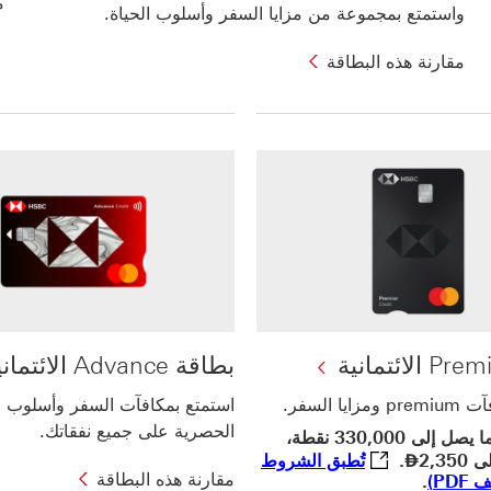
م
واستمتع بمجموعة من مزايا السفر وأسلوب الحياة.
مقارنة هذه البطاقة
بطاقة Advance الائتمانية
ا السفر.
استمتع بمكافآت السفر وأسلوب ال
الحصرية على جميع نفقاتك.
احصل على ما يصل إلى 330,000 نقطة،
Dirham
2,3
⃃
.
تُطبق الشروط
مقارنة هذه البطاقة
تُطبق الشروط والأحكام (ملف PDF) سيتم فتح هذا الرابط في نافذة جديدة
PD)
.