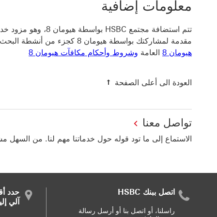
معلومات إضافية
مقدمة لمشاركتك بواسطة هيومان 8 كجزء من أنشطة البحث التسويقي التي تتم نيابة عن عملائه وتخضع
هيومان 8
العامة
وشروط وأحكام مكافآت هيومان 8
العودة الى أعلى الصفحة
تواصل معنا
الاستماع إلى ما تود قوله حول خدماتنا مهم لنا. من السهل م
اتصل ببنك HSBC
حدد أق
آلي إل
راسلنا، أو اتصل بنا أو أرسل رسالة