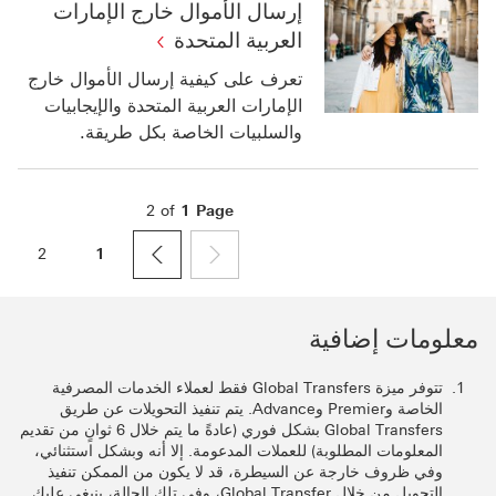
إرسال الأموال خارج الإمارات
العربية المتحدة
تعرف على كيفية إرسال الأموال خارج
الإمارات العربية المتحدة والإيجابيات
والسلبيات الخاصة بكل طريقة.
2
of
1
Page
2
1
page
next
previous
معلومات إضافية
تتوفر ميزة Global Transfers فقط لعملاء ‏‫الخدمات المصرفية
الخاصة وPremier وAdvance. يتم تنفيذ التحويلات عن طريق
Global Transfers بشكل فوري (عادةً ما يتم خلال 6 ثوانٍ من تقديم
المعلومات المطلوبة) للعملات المدعومة. إلا أنه وبشكل استثنائي،
وفي ظروف خارجة عن السيطرة، قد لا يكون من الممكن تنفيذ
التحويل من خلال Global Transfer، وفي تلك الحالة، ينبغي عليك