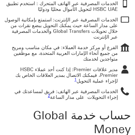
الخدمات المصرفية عبر الهاتف المتحرك : استخدم تطبيق
HSBC UAE لتحويل الأموال محليًا ودوليًا
‏‫الخدمات المصرفية عبر الإنترنت:‬ استمتع بإمكانية الوصول
على مدار الساعة حيث يمكنك التحويل ببضع نقرات من
خلال تحويلات Global Transfers والخدمات المصرفية
عبر الإنترنت
‏‫الفرع أو مركز خدمة العملاء:‬ في مكان مناسب ومريح
من جميع أنحاء الإمارات العربية المتحدة، مع موظفين
متواجدين لخدمتك
‏‫مدير علاقات Premier:‬ إذا كنت أحد عملاء HSBC
Premier، فيمكنك الاتصال بمدير العلاقات الخاص بك
1 عرض الحاشية السفلية 1
1
لإجراء عملية التحويل
‏‫الخدمات المصرفية عبر الهاتف:‬ فريق لمساعدتك في
2 عرض الحاشية السفلية 2
2
إجراء التحويلات على مدار الساعة
حساب خدمة Global
Money