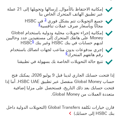
إمكانية الاحتفاظ بالأموال, إرسالها وتحويلها إلى 21 عملة
عبر تطبيق الهاتف المتحرك الخاص بنا
3 عرض الحاشية السفلية 3
3
جميع التحويلات تتم بشكل فوري
في HSBC
4 ‏عرض الحاشية السفلية 4
4
مجانًا وبأسعار صرف عملات تنافسية
إمكانية إجراء تحويلات محلية ودولية باستخدام Global
Money على هاتفك المتحرك إلى مستفيدين جدد وحاليين
5 عرض الحاشية السفلية 5
5
لديهم حسابات في بنك HSBC وغير بنك HSBC
إجري مدفوعات بدون متاعب لجهات اتصالك باستخدام
رقم هاتفهم المتحرك‏‎
تتبع حالة التحويلات الخاصة بك بسهولة في تطبيقنا
إذا فتحت حسابك الجاري لدينا قبل 9 يوليو 2026، يمكنك فتح
حساب Global Money منفصل عبر تطبيق HSBC UAE. أما إذا
فتحت حسابك بعد ذلك التاريخ، فستحصل على مزايا إضافية
متعددة العملات من Global Money.
قارن خيارات تكلفة Global Transfers (التحويلات الدولية داخل
بنك HSBC إلى حسابك)