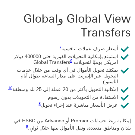
Global View وGlobal
Transfers
7 عرض الحاشية السفلية 7
7
أسعار صرف عملات تنافسية
استمتع بإمكانية التحويلات الفورية حتى
400000
دولار
9 عرض الحاشية السفلية 9
9
أمريكي يوميًا لتحويلات Global Transfers
يمكنك تحويل الأموال في أي وقت من خلال خدمات
التحويل عبر الإنترنت على مدار الساعة طوال أيام
الأسبوع
10 عرض الحاشية السفلية 10
10
إمكانية التحويل بأكثر من 20 عملة إلى 25 بلد ومنطقة
الاستفادة من التحويلات بدون رسوم
8 عرض الحاشية السفلية 8
8
عرض الأسعار مباشرةً عند إجراء تحويل
إمكانية ربط حسابات Premier أو Advance من HSBC في
9 عرض الحاشية السفلية 9
9
بلدان ومناطق متعددة، ونقل الأموال بينها خلال ثوانٍ.