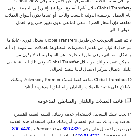
ثانية في منصة الخدمات المصرفية عبر الانترنت، وفي Global View
وGlobal Transfers خلال أيام الأسبوع الدولية (الإثنين إلى الجمعة). وفي
أيام العطل الرسمية الدولية (السبت والأحد) أو عندما تكون أسواق العملات
مغلقة، فإن أسعار الصرف تبقى كما هي بدون تغيير حتى يوم العمل
الدولي التالي.
يتم تنفيذ التحويلات عن طريق Global Transfers بشكل فوري (عادةً ما
9
يتم خلال 6 ثوانٍ من تقديم المعلومات المطلوبة) للعملات المدعومة. إلا أنه
وبشكل استثنائي، وفي ظروف خارجة عن السيطرة، قد لا يكون من
الممكن تنفيذ حوالتك من خلال Global Transfer، وفي تلك الحالة، ينبغي
عليك الاتصال بمركز الاتصال لدينا لتنفيذ الحوالة.‏
Global Transfers متاحة فقط لعملاء Premier وAdvance. يمكنك
10
الاطلاع على قائمة بالعملات والبلدان والمناطق المدعومة أدناه:
قائمة العملات والب
قائمة العملات والبلدان والمناطق المدعومة
يجب عليك التسجيل لاستخدام خدمة رسائل التنبيه النصية القصيرة
11
الخاصة بنا، وذلك عند فتح الحساب أو يمكنك طلب استخدام هذه الخدمة
عن طريق الاتصال على رقم
‎لعملاء Premier، و
800 4320
800 4420