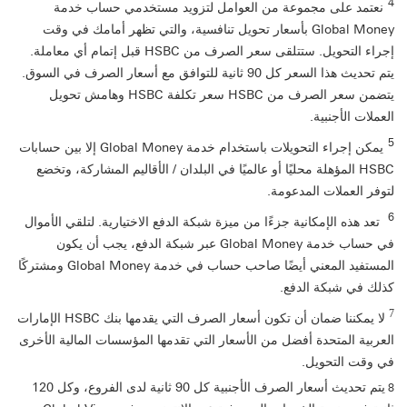
4
نعتمد على مجموعة من العوامل لتزويد مستخدمي حساب خدمة
Global Money بأسعار تحويل تنافسية، والتي تظهر أمامك في وقت
إجراء التحويل. ستتلقى سعر الصرف من HSBC قبل إتمام أي معاملة.
يتم تحديث هذا السعر كل 90 ثانية للتوافق مع أسعار الصرف في السوق.
يتضمن سعر الصرف من HSBC سعر تكلفة HSBC وهامش تحويل
العملات الأجنبية.
5
يمكن إجراء التحويلات باستخدام خدمة Global Money إلا بين حسابات
HSBC المؤهلة محليًا أو عالميًا في البلدان / الأقاليم المشاركة، وتخضع
لتوفر العملات المدعومة.
6
تعد هذه الإمكانية جزءًا من ميزة شبكة الدفع الاختيارية. لتلقي الأموال
في حساب خدمة Global Money عبر شبكة الدفع، يجب أن يكون
المستفيد المعني أيضًا صاحب حساب في خدمة Global Money ومشتركًا
كذلك في شبكة الدفع.
7
لا يمكننا ضمان أن تكون أسعار الصرف التي يقدمها بنك HSBC الإمارات
العربية المتحدة أفضل من الأسعار التي تقدمها المؤسسات المالية الأخرى
في وقت التحويل.
يتم تحديث أسعار الصرف الأجنبية كل 90 ثانية لدى الفروع، وكل 120
8