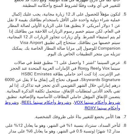
للتغيير في أي وقت وفقًا لشروط المنتج وأحكامه المطبقة.
لتكون مؤهلاً للحصول على الـ 12 زيارة مجانية، يجب عليك إكمال
عملية شراء دولية واحدة على الأقل باستخدام بطاقتك بقيمة لا تقل
عن 1 دولار أمريكي. لا ينطبق هذا على الزيارة الأولى لصالة المطار
في العام، لكن سيتم خصم رسوم الزيارات اللاحقة من بطاقتك إذا
لم يتم استيفاء الشرط. وأي زيارات تتجاوز الزيارات الـ 12 المجانية،
سيتم خصمها من بطاقتك. ستحتاج إلى تطبيق Visa Airport
Companion للوصول إلى مزايا صالة المطار الخاصة بك. يمكنك
تنزيله من متجر التطبيقات الخاص بك اليوم.
عرض السينما "اشتر 1 واحصل على 1" مطبق فقط في صالات
سينما Vox وReel وRoxy في الإمارات العربية المتحدة عند الحجز
عبر الإنترنت. إذا كنت أحد حاملي بطاقة HSBC Emirates
Skywards Signature، فسوف تحتاج إلى إنفاق ما لا يقل عن 6000
درهم إماراتي خلال الشهر التقويمي الذي تحجز فيه تذاكرك. ‏‫إذا لم
تفي بالحد الأدنى لمتطلبات الإنفاق، ستتحمل تكلفة التذكرة المجانية.
يتضمن الإنفاق المؤهل حاملي البطاقات الأساسية والإضافية. تنطبق
شروط وأحكام سينما VOX
، و
شروط وأحكام سينما REEL
، و
شروط
وأحكام سينما ROXY
.
هذا الأمر يخضع للتغيير بناءً على ظروفك الشخصية.
لتأخر السداد، ستزداد بنسبة 1% في الشهر، وهو ما يعادل 12% على
مدار 12 شهرًا (ونسبة 0.5 في الشهر، وهو ما يعادل 6% على مدار