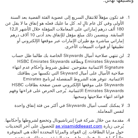
قد تكون مؤهلاً للانتقال السريع إلى عضوية الفئة الفضية بعد السنة
الأولى وفي كل عام تالٍ له. كل ما عليك فعله هو إنفاق ما لا يقل عن
180 ألف درهم إماراتي على المعاملات المؤهلة خلال الأشهر الـ12
السابقة. ويتضمن ذلك مبلغ مؤهل للإنفاق بحد أدنى 10 آلاف درهم
إماراتي مباشرة مع طيران الإمارات عبر موقعها الإلكتروني أو
تطبيقها أو قنوات المبيعات الأخرى.
لن تنتهي صلاحية أميال Skywards الخاصة بك طالما ظل حساب
Emirates Skywards وبطاقة HSBC Emirates Skywards
Signature الائتمانية مفتوحين. تنطبق شروط وأحكام عدم انتهاء
صلاحية الأميال على أميال Skyward التي تكسبها من بطاقتك
الائتمانية. تتوفر هذه الشروط المنفصلة لبرنامج Emirates
Skywards على موقعها الإلكتروني ضمن صفحة بطاقات HSBC
Emirates Skywards الائتمانية. يُرجى الحرص على قراءتها وفهم
قواعد انتهاء صلاحيتها وسحبها.
لا يمكنك كسب أميال Skywards في أكثر من فئة إنفاق واحدة
لنفس المعاملة.
مقدمة من خلال شركة فيزا إنترناشيونال وتخضع لشروطها وأحكامها.
يُرجى زيارة
ae.visamiddleeast.com
للحصول على آخر التحديثات
حول مزايا البطاقات. إن الفوائد والمزايا المحددة أعلاه هي المتوفرة
حالياً كما في تاريخ ظهورها في هذه الوثيقة. ومع ذلك، قد تخضع