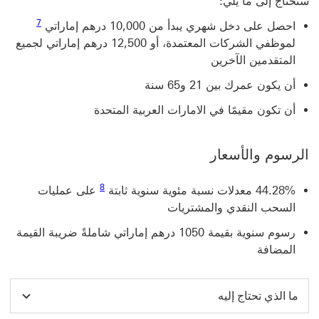
ستحتاج إلى ما يلي:
رابط الحاشي
7
احصل على دخل شهري يبدأ من 10,000 درهم إماراتي
لموظفي الشركات المعتمدة، أو 12,500 درهم إماراتي لجميع
المتقدمين الآخرين
أن يكون عمرك بين 21 و65 سنة
أن تكون مقيمًا في الامارات العربية المتحدة
الرسوم والأسعار
رابط الحاشية السفلية 8
8
44.28% معدلات نسبة مئوية سنوية‬‏‫ ثابتة
على عمليات
السحب النقدي والمشتريات
رسوم سنوية بقيمة 1050 درهم إماراتي شاملةً ضريبة القيمة
المضافة
ما الذي تحتاج إليه