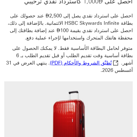
Dirham
احصل على
⃃
1,000 كاسترداد نقدي ترحيبي
Dirham
احصل على استرداد نقدي يصل إلى 2,500
⃃
عند حصولك على
بطاقة HSBC Skywards Infinite الائتمانية. بالإضافة إلى ذلك،
Dirham
احصل على استرداد نقدي بقيمة 100
⃃
عند إضافة بطاقتك إلى
محفظة هاتفك المتحرك‬ واستخدامها لإجراء عملية دفع.
متوفر لحامل البطاقة الأساسية فقط. لا يمكنك الحصول على
بطاقة أساسية وقت تقديم الطلب أو قبل تقديم الطلب بـ 6
تُطبَّق الشروط والأحكام (PDF) سيتم فتح هذا الرابط في نافذة جديدة
أشهر.‬‬
تُطبَّق الشروط والأحكام (PDF)
. ينتهي العرض في 31
أغسطس 2026.