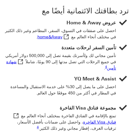
ترد بطاقتك الائتمانية أيضًا مع
عروض Home & Away
احصل على صفقات في التسوق، السفر، المطاعم وغير ذلك الكثير
home&Away سيتم فتح هذا الرابط في نافذة جديدة
في مختلف أنحاء العالم مع
home&Away
.
تأمين السفر لرحلات متعددة
‏‫تأمين مجاني لك ولأسرتك بقيمة تصل إلى 500,000 دولار أمريكي
في جميع الرحلات التي تصل مدتها إلى 90 يومًا، شاملاً
شهادة
رابط الحاشية السفلية 4
شهادة تأمين سيتم فتح هذا الرابط في نافذة جديدة
4
تأمين
.
YQ Meet & Assist
احصل على ما يصل إلى 30% على خدمة الاستقبال والمساعدة
في المطار في أكثر من 450 موقعًا حول العالم.
مجموعة فنادق Visa الفاخرة
تمتع بالإقامة في الفنادق الفاخرة بمختلف أنحاء العالم مع
فنادق Visa الفاخرة سيتم فتح هذا الرابط في نافذة جديدة
فنادق Visa الفاخرة
، واحصل على ضمانات بأفضل الأسعار،
رابط الحاشية السفلية 4
4
ترقيات الغرف، ‏‫إفطار مجاني وغير ذلك الكثير.