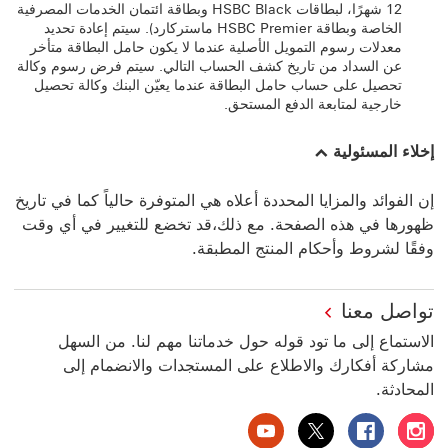
12 شهرًا، لبطاقات HSBC Black و‏‫بطاقة ائتمان الخدمات المصرفية
الخاصة و‏‫بطاقة HSBC Premier ماستركارد). سيتم إعادة تحديد
معدلات رسوم التمويل الأصلية عندما لا يكون حامل البطاقة متأخر
عن السداد من تاريخ كشف الحساب التالي. سيتم فرض رسوم وكالة
تحصيل على حساب حامل البطاقة عندما يعيّن البنك وكالة تحصيل
خارجية لمتابعة الدفع المستحق.
إخلاء المسئولية
‏‫إن الفوائد والمزايا المحددة أعلاه هي المتوفرة حالياً كما في تاريخ
ظهورها في هذه الصفحة.‬ ‏‫مع ذلك،قد تخضع للتغيير في أي وقت
وفقًا لشروط وأحكام المنتج المطبقة.‬‏‫
تواصل معنا
الاستماع إلى ما تود قوله حول خدماتنا مهم لنا. من السهل
مشاركة أفكارك والاطلاع على المستجدات والانضمام إلى
المحادثة.
بنك HSBC الإمارات العربية المتحدة على إنستغرام سيتم فتح هذا الرابط في نافذة جديدة
بنك HSBC الإمارات العربية المتحدة على فيسبوك سيتم فتح هذا الرابط في نافذة جديدة
بنك HSBC الإمارات العربية المتحدة على تويتر سيتم فتح هذا الرابط في نافذة جديدة
بنك HSBC الإمارات العربية المتحدة على يوتيوب سيتم فتح هذا الرابط في نافذة جديدة