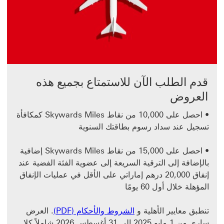
قدم الطلب الآن للاستمتاع بجميع هذه
العروض
• احصل على 10,000 من نقاط Skywards Miles كمكافأة
تسجيل عند سداد رسوم بطاقتك السنوية
• احصل على 15,000 من نقاط Skywards Miles إضافية
بالإضافة إلى الترقية السريعة إلى عضوية الفئة الفضية عند
إنفاق 20,000 درهم إماراتي على الأقل في عمليات الإنفاق
المؤهلة خلال أول 60 يومًا
الشروط والأحكام (PDF) سيتم فتح هذا الرابط في ناف
تنطبق معايير الأهلية و
الشروط والأحكام (PDF)
. العرض
ساري من 1 مايو 2025 إلى 31 أغسطس 2026 شاملاً كلا