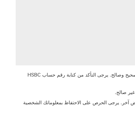
يجب إدخال رقم حساب HSBC صحيح وصالح في الإمارات العربية المتحدة لضمان إنشاء رقم الحساب المصرفي الدولي (IBAN)‬ صحيح وصالح. يرجى التأكد من كتابة رقم حساب HSBC
(IBAN). لن نشاركه أو نخزنه أو نستخدمه لأي غرض آخر. يرجى الحرص على الاحتفاظ بمعلوماتك الشخصية