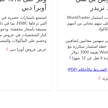
 تريدر
أوبرا دبي
افتح حساب استثمار WorldTrader
استمتع بامتيازات حصرية في 
ى سهم مجاني من أسهم
التي ترعاها HSBC، بم
كولا.
مسبقة بأسعار مخفضة، ودخول
كبار الشخصيات في عروض مخ
 سهمين مجانيين إضافيين
وخصم على المأكولات والمشر
 خطة استثمار متكررة مع
عرض عروض أوبرا دبي
WorldTrader بقيمة 1000 دولار
رابط الحاشية السفلية 1
1
لا تقل عن 12 شهرًا.
تُطبَّق الشروط والأحكام (PDF) سيتم فتح هذا الرابط في نافذة جديدة
ق الشروط والأحكام (PDF)
زيد