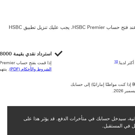
كاسترداد نقدي ومكافآت عند فتح حساب HSBC Premier. يجب عليك تنزيل تطبيق HSBC
استرداد نقدي بقيمة 8000
رابط الحاشية السفلية 10
10
Dir
كثر لدينا.
إذا قمت بفتح حساب Premier وإيداع أو استثمار 500,000
تُطبَّق الشروط 
الشروط والأحكام (PDF)
. ‏‫ينتهي العرض في 31 ديسمبر 2026.‬
Dirham
إذا كنت مواطنًا إماراتيًا) إلى حسابك
ديدة
مانية، سيدخل حسابك في متأخرات الدفع. قد يؤثر هذا على
يل في المستقبل.