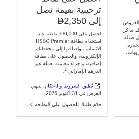
ترحيبية بقيمة تصل
إلى 2,350
⃃
Dirham
العروض
ا في ذلك تذاكر
احصل على 330,000 نقطة عند
 صالة
استخدام بطاقة HSBC Premier
تارة،
الائتمانية، وإضافتها إلى محفظتك
وبات.
الإلكترونية، والحصول على بطاقة
إضافية، وإجراء معاملة بعملة غير
رابط الحاشية السفلية 2
2
الدرهم الإماراتي
.
تُطبق الشروط والأحكام
تُطبق الشروط والأحكام
. ينتهي
العرض في 31 أكتوبر 2026.
قدّم طلبك للحصول على البطاقة