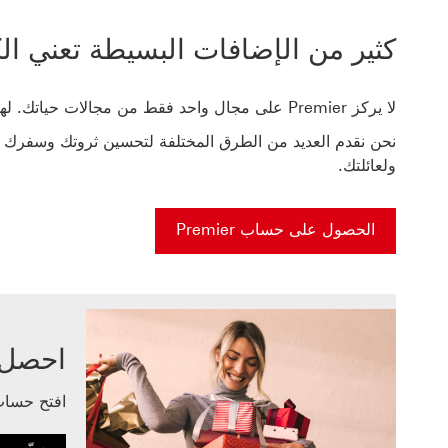
كثير من الإضافات البسيطة تعني الكث
لا يركز Premier على مجال واحد فقط من مجالات حياتك. لهذا السبب لا نمنحك مكافأة واحدة فقط.
نحن نقدم العديد من الطرق المختلفة لتحسين ثروتك وسفرك 
ولعائلتك.
الحصول على حساب Premier
احصل عل
افتح حساب Premier واحصل على ما يصل إل