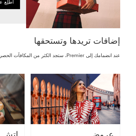
‏‫اطّلِ‬
إضافات تريدها وتستحقها
عند انضمامك إلى Premier، ستجد الكثر من المكافآت الحصرية وأسعار الفائدة المميزة وعروض ترفيهية كثيرة بين يديك.
عروض
إتش 