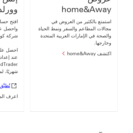
home&Away
وورلد
استمتع بالكثير من العروض في
مجالات المطاعم والسفر ونمط الحياة
واحصل عل
والصحة في الإمارات العربية المتحدة
شركة كوكا
وخارجها.
احصل على
اكتشف home&Away
عند إعداد
شهريًا، لمدة 
تُطبَّ
اعرف الم