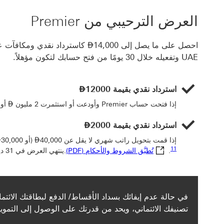
العرض الترحيبي من Premier
Dirham
احصل على ما يصل إلى 14,000
⃃
UAE وتفعيله خلال 30 يومًا من فتح حسابك لتكون مؤهلاً.
Dirham
استرداد نقدي بقيمة 12000
⃃
ham
إذا فتحت حساب Premier وأودعت أو استثمرت 2 مليون
⃃
أو أ
Dirham
استرداد نقدي بقيمة 2000
⃃
Dirham
إذا قمت بتحويل راتب شهري لا يقل عن 40,000
⃃
(أو 30,000
⃃
رابط الحاشية السفلية 11
تُطبَّق الشروط والأحكام (PDF) سيتم فتح هذا الرابط في نافذة ج
11
.
تُطبَّق الشروط والأحكام (PDF)
.ينتهي العرض في 31 ديسمبر 2026.
في حالة عدم إيفائك بسداد الأقساط/ الدفع لبطاقتك الائت
تصنيفك الائتماني، ويحد من قدرتك على الوصول إلى التمو‬