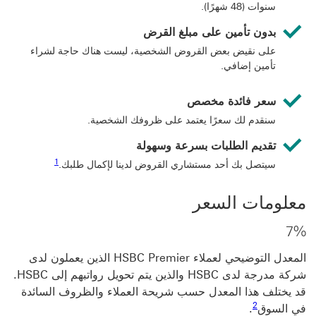
سنوات (48 شهرًا).
بدون تأمين على مبلغ القرض
على نقيض بعض القروض الشخصية، ليست هناك حاجة لشراء
تأمين إضافي.
سعر فائدة مخصص
سنقدم لك سعرًا يعتمد على ظروفك الشخصية.
تقديم الطلبات بسرعة وسهولة
رابط الحاشية السفل
1
سيتصل بك أحد مستشاري القروض لدينا لإكمال طلبك.
معلومات السعر
7%
‏‫المعدل التوضيحي لعملاء HSBC Premier الذين يعملون لدى
شركة مدرجة لدى HSBC والذين يتم تحويل رواتبهم إلى HSBC.
قد يختلف هذا المعدل حسب شريحة العملاء والظروف السائدة
رابط الحاشية السفلية 2
2
في السوق
.