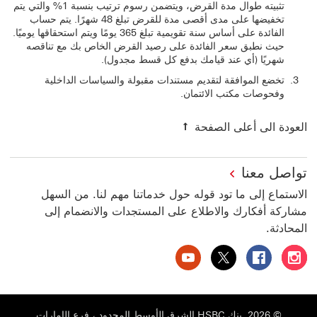
تثبيته طوال مدة القرض، ويتضمن رسوم ترتيب بنسبة 1% والتي يتم
تخفيضها على مدى أقصى مدة للقرض تبلغ 48 شهرًا. يتم حساب
الفائدة على أساس سنة تقويمية تبلغ 365 يومًا ويتم استحقاقها يوميًا.
حيث نطبق سعر الفائدة على رصيد القرض الخاص بك مع تناقصه
شهريًا (أي عند قيامك بدفع كل قسط مجدول).
تخضع الموافقة لتقديم مستندات مقبولة والسياسات الداخلية
وفحوصات مكتب الائتمان.
العودة الى أعلى الصفحة
تواصل معنا
الاستماع إلى ما تود قوله حول خدماتنا مهم لنا. من السهل
مشاركة أفكارك والاطلاع على المستجدات والانضمام إلى
المحادثة.
بنك HSBC الإمارات العربية المتحدة على إنستغرام سيتم فتح هذا الرابط في نافذة جديدة
بنك HSBC الإمارات العربية المتحدة على فيسبوك سيتم فتح هذا الرابط في نافذة جديدة
بنك HSBC الإمارات العربية المتحدة على تويتر سيتم فتح هذا الرابط في نافذة جديدة
بنك HSBC الإمارات العربية المتحدة على يوتيوب سيتم فتح هذا الرابط في نافذة جديدة
© 2026. بنك HSBC الشرق الأوسط المحدود ، فرع الإمارات