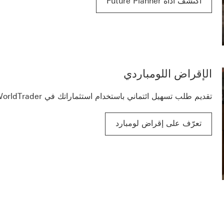
اكتشف أداة Future Planner
الإقراض اللومباردي
تقديم طلب تسهيل ائتماني باستخدام استثماراتك في WorldTrader كضمان.
تعرّف على ‏‫إقراض لومبارد‬