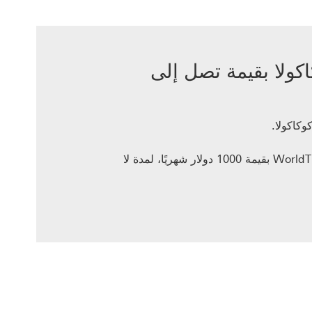
ولا بقيمة تصل إلى
احصل على سهمين مجانيين إضافيين عند إعداد خطة استثمار متكررة مع WorldTrader بقيمة 1000 دولار شهريًا، لمدة لا