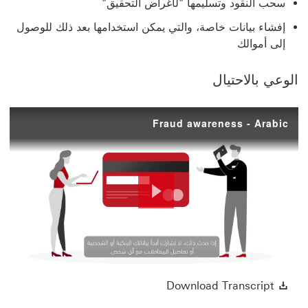
سحب النقود وتسليمها "لأغراض التحقيق"
إفشاء بيانات خاصة، والتي يمكن استخدامها بعد ذلك للوصول
إلى أموالك
الوعي بالاحتيال
Fraud awareness - Arabic
Play
Video
Download Transcript سيتم فتح هذا الرابط في نافذة جديدة
Download Transcript