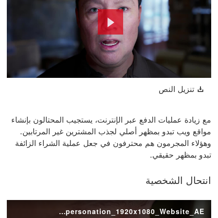
Play
Video
تنزيل النص سيتم فتح هذا الرابط في نافذة جديدة
تنزيل النص
مع زيادة عمليات الدفع عبر الإنترنت، يستجيب المحتالون بإنشاء
مواقع ويب تبدو بمظهر أصلي لجذب المشترين غير المرتابين.
وهؤلاء المجرمون هم محترفون في جعل عملية الشراء الزائفة
تبدو بمظهر حقيقي.
انتحال الشخصية
ADVT_HSBC_FacesOfFraud_Impersonation_1920x1080_Website_AE