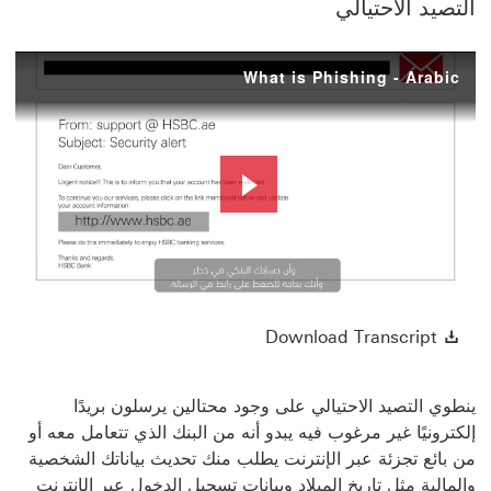
التصيد الاحتيالي
What is Phishing - Arabic
Play
Video
Download Transcript سيتم فتح هذا الرابط في نافذة جديدة
Download Transcript
ينطوي التصيد الاحتيالي على وجود محتالين يرسلون بريدًا
إلكترونيًا غير مرغوب فيه يبدو أنه من البنك الذي تتعامل معه أو
من بائع تجزئة عبر الإنترنت يطلب منك تحديث بياناتك الشخصية
والمالية مثل تاريخ الميلاد وبيانات تسجيل الدخول عبر الإنترنت