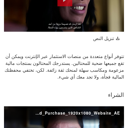
Play
Video
تنزيل النص سيتم فتح هذا الرابط في نافذة جديدة
تنزيل النص
تتوفر أنواع متعددة من منصات الاستثمار عبر الإنترنت ويمكن أن
تقع جميعها ضحية للمحتالين. يستدرجك المحتالون بمنتجات مالية
مزعومة ومكاسب سهلة لمنحك ثقة زائفة.
لكن، تختفي محفظتك
المالية فجأة، ولا تجد معك أي شيء.
الشراء
ADVT_HSBC_FacesOfFraud_Purchase_1920x1080_Website_AE