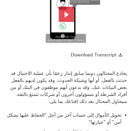
Play
Video
Download Transcript سيتم فتح هذا الرابط في نافذة جديدة
Download Transcript
يخادع المحتالون دونما سابق إنذار زعمًا بأن عملية الاحتيال قد
حدثت بالفعل، أو أنها وشيكة الحدوث. وقد يكون لديهم بالفعل
بعض البيانات عنك، وقد يدعون أنهم موظفون في البنك أو من
أفراد الشرطة أو مسؤولون آخرون أو شركات تتمتع بالثقة.
سيحاول المحتال بعد ذلك إقناعك بما يلي:
تحويل الأموال إلى حساب آخر من أجل "الحفاظ عليها بشكل
آمن" أو "حيازتها"