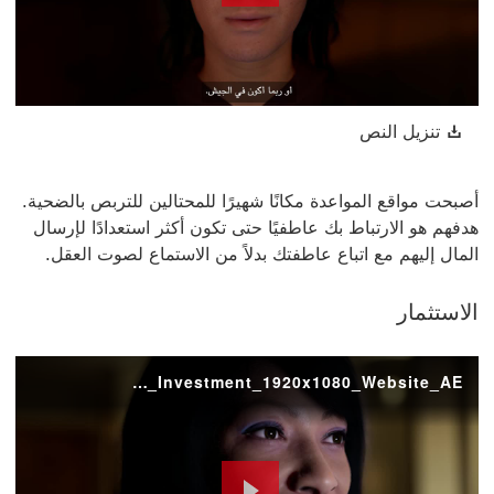
Play
Video
تنزيل النص سيتم فتح هذا الرابط في نافذة جديدة
تنزيل النص
أصبحت مواقع المواعدة مكانًا شهيرًا للمحتالين للتربص بالضحية.
هدفهم هو الارتباط بك عاطفيًا حتى تكون أكثر استعدادًا لإرسال
المال إليهم مع اتباع عاطفتك بدلاً من الاستماع لصوت العقل.
الاستثمار
ADVT_HSBC_FacesOfFraud_Investment_1920x1080_Website_AE