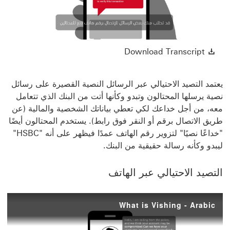
Play
Video
Download Transcript سيتم فتح هذا الرابط في نافذة جديدة
Download Transcript
يعتمد التصيد الاحتيالي عبر الرسائل النصية القصيرة على رسائل
نصية يرسلها المحتالون وتبدو وكأنها أتت من البنك الذي تتعامل
معه، من أجل خداعك لكي تعطي بياناتك الشخصية والمالية (عن
طريق الاتصال برقم أو النقر فوق رابط). يستخدم المحتالون أيضًا
"خداعًا نصيًا" لتزوير رقم الهاتف عمدًا فيظهر على أنه "HSBC"
ليبدو وكأنه رسالة حقيقية من البنك.
التصيد الاحتيالي عبر الهاتف
What is Vishing - Arabic