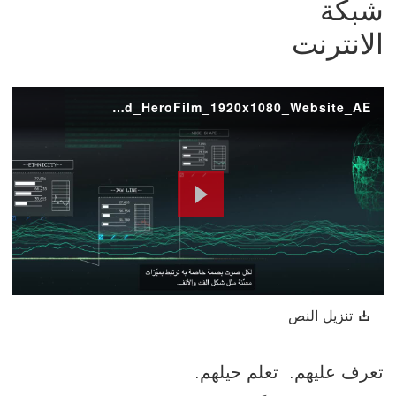
شبكة
الانترنت
ADVT_HSBC_FacesOfFraud_HeroFilm_1920x1080_Website_AE
Play
Video
تنزيل النص سيتم فتح هذا الرابط في نافذة جديدة
تنزيل النص
تعرف عليهم. تعلم حيلهم.