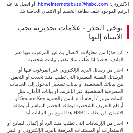
الاكتروني:
hbmeinternetabuse@hsbc.com
, أو اتصل بنا على
الرقم الموجود خلف بطاقة الخصم أو الائتمان الخاصة بك.
توخى الحذر - علامات تحذيرية يجب
الانتباه إليها
كن حذرًا من محاولات الاتصال بك غير المرغوب فيها عبر
الهاتف، خاصةً إذا طُلب منك تقديم بيانات شخصية
احذر من رسائل البريد الإلكتروني غير المرغوب فيها أو
الرسائل النصية القصيرة التي تطلب منك تحديث أو التحقق
من بياناتك الشخصية أو بيانات تسجيل الدخول إلى الخدمات
المصرفية الشخصية عبر الإنترنت أو بيانات الأمان، مثل
كلمات مرور / أرقام أداة الأمن والحماية Secure Key أو
أرقام التعريف الشخصية لبطاقة الخصم المباشر أو بطاقة
الائتمان. لن يطلب HSBC هذا النوع من البيانات أبدًا
احذر من الإرشادات التي تطلب منك الرد أو إكمال النماذج أو
الاستمارات أو المستندات المرفقة بالبريد الإلكتروني أو النقر