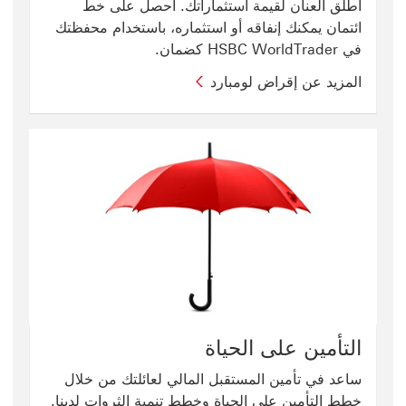
أطلق العنان لقيمة استثماراتك. احصل على خط
ائتمان يمكنك إنفاقه أو استثماره، باستخدام محفظتك
في HSBC WorldTrader كضمان.
المزيد عن ‏‫إقراض لومبارد‬
التأمين على الحياة
ساعد في تأمين المستقبل المالي لعائلتك من خلال
خطط التأمين على الحياة وخطط تنمية الثروات لدينا.