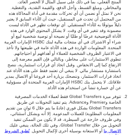
المنتج الفعلي، بما في ذلك على سبيل المثال لا الحصر العائد،
والمخاطر، ومبلغ القسط، وأجل الدفع، والقيمة النقدية، والتغطية.
نحن لا نمثل أو نضمن أن أي تحركات مقدمة في أداة المحاكاة هذه
من المحتمل أن تحدث في المستقبل، حيث أن الأداء السابق لا يعتبر
دليلاً موثوقًا به للأداء المستقبلي. أي توقعات تظهر في الأداة ليست
مضمونة وقد تتغير في أي وقت. لا يشكل المحتوى الوارد في هذه
الأداة التوضيحية عرضًا أو طلبًا أو نصيحة أو توصية شخصية لبيع أو
شراء أو الاشتراك في أي منتجات مالية لبنك HSBC الإمارات العربية
المتحدة. المعلومات الواردة في هذه الأداة عامة في طبيعتها ولا تأخذ
في الاعتبار الظروف الشخصية للعملاء أو أهدافهم أو احتياجاتهم.
تنطوي الاستثمارات على مخاطر، وبالتالي فإن القيم معرضة إلى
الارتفاع كما إلى الانخفاض. وقبل اتخاذ أي قرارات استثمارية، ننصح
باستشارة مستشار مالي. لا ينبغي أن تعتمد فقط على هذه الأداة عند
اتخاذ قرارات الاستثمار، وننصحك بزيارة أحد فروعنا أو الاتصال بمدير
علاقاتك. لا يتحمل بنك HSBC الإمارات العربية المتحدة أي مسؤولية
عن أي خسارة تنشأ عن استخدام هذه الأداة.
تتوفر ميزة Global Transfers فقط لعملاء ‏‫الخدمات المصرفية
الخاصة وPremier وAdvance. يتم تنفيذ التحويلات عن طريق
Global Transfers بشكل فوري (عادةً ما يتم خلال 6 ثوانٍ من تقديم
المعلومات المطلوبة) للعملات المدعومة. إلا أنه وبشكل استثنائي،
وفي ظروف خارجة عن السيطرة، قد لا يكون من الممكن تنفيذ
التحويل من خلال Global Transfer، وفي تلك الحالة، ينبغي عليك
الاتصال بنا
أو الاستعانة بوسيلة أخرى لإكمال التحويل.
‏‫تُطبق الشروط