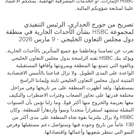
HSBC الإمارات، أو الخدمات المصرفية الهاتفية. يمكنكم الاعتماد
علينا لمتابعة شؤونكم المالية.
تصريح من جورج الحداري، الرئيس التنفيذي
لمجموعة HSBC بشأن الأحداث الجارية في منطقة
دول مجلس التعاون الخليجي - 9 مارس 2026
نعرب عن تضامننا وتعاطفنا مع جميع المتأثرين بالأحداث الجارية.
ويؤكد بنك HSBC ثقته الراسخة بدول مجلس التعاون الخليجي
وبالقوة التي تتمتع بها المنطقة وبمرونتها وآفاقها المستقبلية
الواعدة على المدى الطويل. ولا تزال قناعتنا بالأسس الاقتصادية
المتينة لدول مجلس التعاون الخليجي ثابتة وإيماننا الراسخ
بمستقبلها. ولقد أظهرت المنطقة على مر تاريخها وفي مراحل
مختلفة قدرتها على تجاوز الصعاب وفترات الاضطراب والتكيف
معها بعزيمة والخروج منها أكثر قوةً. وما زلنا نؤمن بأن السنوات
المقبلة ستشهد استقراراً متجدداً ونمواً وازدهاراً للمنطقة. وكان
HSBC ولا يزال ملتزما بقوة تجاه المنطقة على مدى أكثر من
130 عاماً من تاريخ وجوده فيها وسنواصل دعم مستقبلها وفرص
النمو التي تنتظر شعوبها وأعمالها واقتصاداتها.