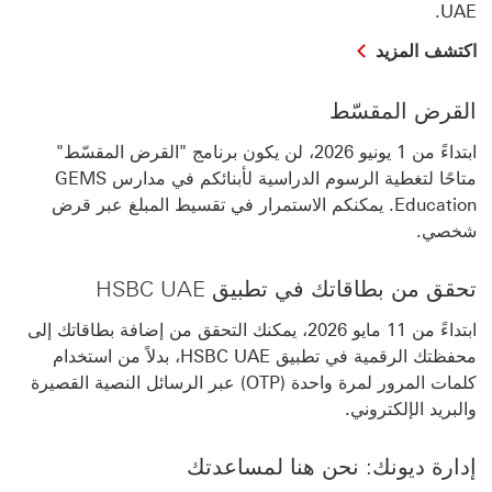
UAE.
اكتشف
اكتشف المزيد
المزيد
about
القرض المقسّط
security
updates
ابتداءً من 1 يونيو 2026، لن يكون برنامج "القرض المقسّط"
on
digital
متاحًا لتغطية الرسوم الدراسية لأبنائكم في مدارس GEMS
banking
Education. يمكنكم الاستمرار في تقسيط المبلغ عبر قرض
شخصي.
تحقق من بطاقاتك في تطبيق HSBC UAE
ابتداءً من 11 مايو 2026، يمكنك التحقق من إضافة بطاقاتك إلى
محفظتك الرقمية في تطبيق HSBC UAE، بدلاً من استخدام
كلمات المرور لمرة واحدة (OTP) عبر الرسائل النصية القصيرة
والبريد الإلكتروني.
إدارة ديونك: نحن هنا لمساعدتك