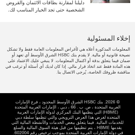
دليلنا لمقارنة بطاقات الائتمان والقروض
الشخصية حتى تجد الخيار المناسب لك.
إخلاء المسئولية
المعلومات المذكورة أعلاه هي لأغراض المعلومات العامة فقط ولا تشكل
نصيحة قانونية أو مالية. لا يقدم بنك HSBC الشرق الأوسط أي تعهد أو
ضمان فيما يتعلق بدقة أو اكتمال المعلومات. لا ينبغي عليك الاعتماد على
هذه المادة فقط عند اتخاذ قرار مالي. إذا كان لديك أي أسئلة أو ترغب في
مناقشة ظروفك الخاصة، يُرجى الاتصال بنا.
© 2026. بنك HSBC الشرق الأوسط المحدود ، فرع الإمارات
العربية المتحدة ، ص. ب . 66 ، دبي ، الإمارات العربية المتحدة
(HBME) التي ينظمها البنك المركزي لدولة الإمارات العربية
المتحدة لغرض هذا العرض الترويجي والتي تنظمها سلطة دبي
للخدمات المالية. فيما يتعلق ببعض الخدمات والأنشطة المالية التي
يقدمها HBME ، يتم تنظيمها من قبل هيئة السوق المالية والسلع
في دولة الإمارات العربية المتحدة بموجب ترخيص رقم 602004.