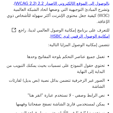
بالمبادئ التوجي
بالوصول إلى الموقع الإلكتروني الإصدار 2.2 (WCAG 2.2)
.
وتشرح المبادئ التوجيهية التي وضعها اتحاد الشبكة العالمية
(W3C) كيفية جعل محتوى الإنترنت أكثر سهولة للأشخاص ذوي
الإعاقة.
للتعرف على برنامج إمكانية الوصول العالمي لدينا، راجع
إمكانية الوصول الرقمي لدى HSBC سيتم فتح هذا الرابط في نافذة جديدة
إمكانية الوصول الرقمي لدى HSBC
.
تتضمن إمكانية الوصول المزايا التالية:
تعمل جميع عناصر التحكم بلوحة المفاتيح وحدها
تحتوي حقول النموذج على تسميات بحيث يمكنك التبويب من
البداية إلى النهاية
الصور غير الزخرفية تتضمن بدائل نصية (نص بديل) لقارئات
الشاشة
نص الرابط وصفي - لا نستخدم عبارة "انقر هنا"
يمكن لمستخدمي قارئ الشاشة تصفح صفحاتنا وفهمها
نستخدم تباينًا قويًا في الألوان حتى يسهل قراءة النصوص