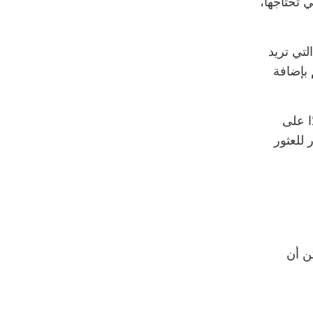
 تحتاجها،
لتي تريد
 بإضافة
ا على
 للعثور
ن أن