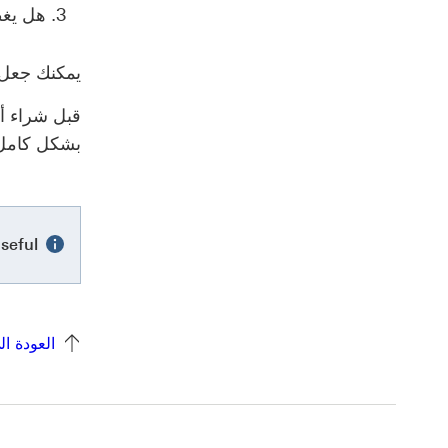
هل يغط
يمكنك جعل 
قبل شراء أي
بشكل كامل،
seful?
العودة ا