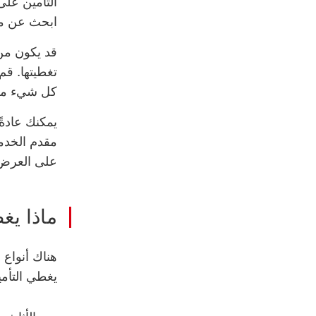
التأمين على
ابحث عن مز
قد يكون من 
تغطيتها. قم
كل شيء معً
يمكنك عادةً
مقدم الخدمة
على العرض ا
ماذا يغ
هناك أنواع 
يغطي التأمي