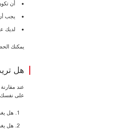
أن تكون من ال
يجب أن
لديك عق
يمكنك الح
هل تريد
عند مقارنة 
على نفسك ق
هل يغط
هل يغط