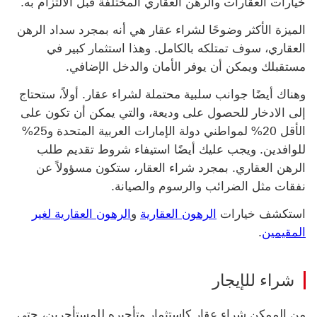
خيارات العقارات والرهن العقاري المختلفة قبل الالتزام به.
الميزة الأكثر وضوحًا لشراء عقار هي أنه بمجرد سداد الرهن
العقاري، سوف تمتلكه بالكامل. وهذا استثمار كبير في
مستقبلك ويمكن أن يوفر الأمان والدخل الإضافي.
وهناك أيضًا جوانب سلبية محتملة لشراء عقار. أولاً، ستحتاج
إلى الادخار للحصول على وديعة، والتي يمكن أن تكون على
الأقل 20% لمواطني دولة الإمارات العربية المتحدة و25%
للوافدين. ويجب عليك أيضًا استيفاء شروط تقديم طلب
الرهن العقاري. بمجرد شراء العقار، ستكون مسؤولاً عن
نفقات مثل الضرائب والرسوم والصيانة.
استكشف خيارات
الرهون العقارية
و
الرهون العقارية لغير
المقيمين
.
شراء للإيجار
من الممكن شراء عقار كاستثمار وتأجيره للمستأجرين، حتى