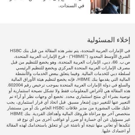
في السندات.
إخلاء المسئولية
في الإمارات العربية المتحدة، يتم نشر هذه المقالة من قبل بنك HSBC
الشرق الأوسط المحدود ("HBME") - فرع الإمارات العربية المتحدة،
ص.ب. 66، دبي، الإمارات العربية المتحدة، وهو يخضع للتنظيم من قبل
مصرف الإمارات العربية المتحدة المركزي ويخضع للتنظيم الرئيسي
لسلطة دبي للخدمات المالية. وفيما يتعلق ببعض الخدمات والأنشطة
المالية التي يقدمها بنك HBME، فإنه يخضع لتنظيم هيئة الأوراق المالية
والسلع في دولة الإمارات العربية المتحدة بموجب ترخيص رقم 602004.
هذه المقالة هي لأغراض المعلومات فقط ولا تشكل نصيحة استثمارية أو
توصية بشراء أي منتج استثماري محدد. تخضع أي وجهات نظر أو آراء تم
التعبير عنها للتغيير دون إشعار مسبق. قبل اتخاذ أي قرار استثماري، يجب
عليك طلب المشورة من مدير علاقات HSBC الخاص بك أو من مستشار
متخصص آخر مع مراعاة ظروفك المالية وأهدافك الفردية. بنك HBME
غير مسؤول عن أي خسارة أو ضرر أو عواقب أخرى من أي نوع قد
تتكبدها أو تعاني منها نتيجة أو ناشئة عن أو تتعلق باستخدامك لهذه المقالة
أو اعتمادك عليها.