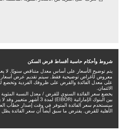
‏‫شروط وأحكام ‏‫حاسبة أقساط قرض السكن‬
يتم توضيح الأسعار على أساس معدل متناقص سنويًا. لا يع
معروض لأغراض توضيحية فقط. سيتم تقديم عرض أسعار كامل ع
على معدل الفائدة والقرض على ظروفك الفردية وتخضع لتق
الائتمان.
يخضع سعر الفائدة السنوي للقرض / معدل النسبة المئوية ا
بين البنوك الإماراتية (EIBOR) 
سنستخدم سعر الفائدة المتوفر في وقت إصدار خطاب العرض 
الأهلية‬ للقرض. يفترض ما سبق أيضاً أن سعر الفائدة يظل 