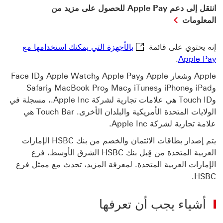
انتقل إلى دعم Apple Pay للحصول على مزيد من
انتقل
المعلومات
إلى
دعم
إنه يحتوي على قائمة
بالأجهزة التي يمكنك استخدامها مع
Apple
Pay
بالأجهزة التي يمكنك استخدامها مع Apple Pay سيتم فتح هذا الرابط في نافذة جديدة
.
Apple Pay
للحصول
Apple وشعار Apple وApple Pay وApple Watch وFace ID
على
مزيد
وiPad وiPhone وiTunes وMac وMacBook Pro وSafari
من
وTouch ID هي علامات تجارية لشركة Apple Inc.، مسجلة في
المعلومات
الولايات المتحدة الأمريكية والبلدان الأخرى. Touch Bar هي
سيتم
فتح
علامة تجارية لشركة Apple Inc.
هذا
يتم إصدار بطاقات الائتمان والخصم من بنك HSBC الإمارات
الرابط
في
العربية المتحدة من قِبل بنك HSBC الشرق الأوسط، فرع
نافذة
الإمارات العربية المتحدة. لمعرفة المزيد، تحدث مع ممثل فرع
جديدة
HSBC.
أشياء يجب أن تعرفها