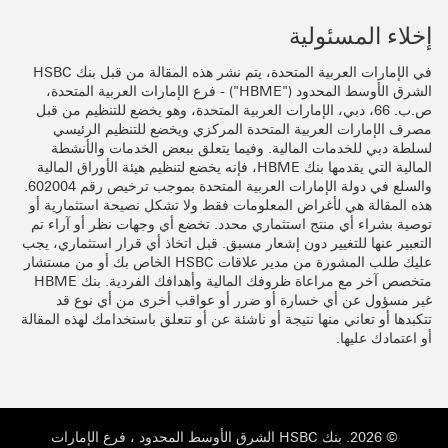
إخلاء المسئولية
في الإمارات العربية المتحدة، يتم نشر هذه المقالة من قبل بنك HSBC
الشرق الأوسط المحدود ("HBME") - فرع الإمارات العربية المتحدة،
ص.ب. 66، دبي، الإمارات العربية المتحدة، وهو يخضع للتنظيم من قبل
مصرف الإمارات العربية المتحدة المركزي ويخضع للتنظيم الرئيسي
لسلطة دبي للخدمات المالية. وفيما يتعلق ببعض الخدمات والأنشطة
المالية التي يقدمها بنك HBME، فإنه يخضع لتنظيم هيئة الأوراق المالية
والسلع في دولة الإمارات العربية المتحدة بموجب ترخيص رقم 602004.
هذه المقالة هي لأغراض المعلومات فقط ولا تشكل نصيحة استثمارية أو
توصية بشراء أي منتج استثماري محدد. تخضع أي وجهات نظر أو آراء تم
التعبير عنها للتغيير دون إشعار مسبق. قبل اتخاذ أي قرار استثماري، يجب
عليك طلب المشورة من مدير علاقات HSBC الخاص بك أو من مستشار
متخصص آخر مع مراعاة ظروفك المالية وأهدافك الفردية. بنك HBME
غير مسؤول عن أي خسارة أو ضرر أو عواقب أخرى من أي نوع قد
تتكبدها أو تعاني منها نتيجة أو ناشئة عن أو تتعلق باستخدامك لهذه المقالة
أو اعتمادك عليها.
© 2026. بنك HSBC الشرق الأوسط المحدود ، فرع الإمارات