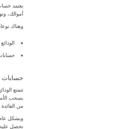
يعتمد حساب
أموالك، ونو
وهناك نوعان
الودائع 
حسابات 
حسابات ا
بسحب الأمو
من الفائدة ا
وبشكل عام، 
تحصل عليه،