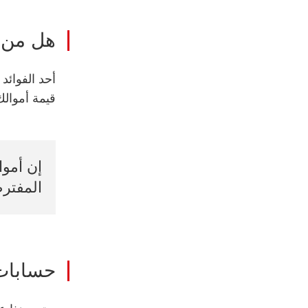
هل من 
أحد الفوائد
قيمة أموالك،
إن أموا
المفترض
حسابات 