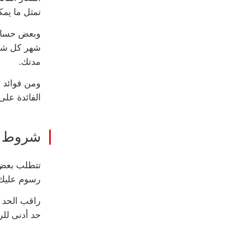
تمثل ما يم
وبعض حسابات
شهر كل شهر،
مدتك.
ومن فوائد د
الفائدة على 
شروط ال
تتطلب بعض 
رسوم عليك 
راقب الحد ا
حد أدنى لل