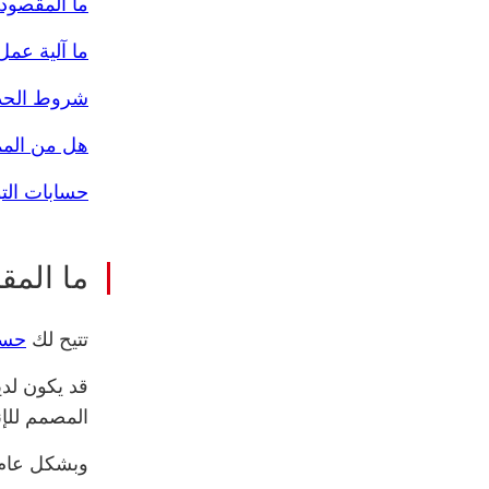
ما المقصود
ما آلية عمل
شروط الحد 
هل من المم
حسابات التو
ما المق
تتيح لك
حسا
قد يكون لد
المصمم للإ
وبشكل عام، 