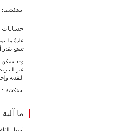
استكشف:
ح
حسابات ا
عادةً ما تت
تتمتع بقدر 
وقد تتمكن 
عبر الإنتر
النقدية وإج
استكشف:
ما آلية
أسعار الفائ