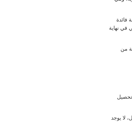
 فائدة
ي في نهاية
عة من
 تحصيل
 لا يوجد